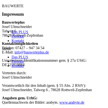
Zum
BAUWERTE
Inhalt
Impressum
wechseln
Bauwerteplus
Josef Ulmschneider
Talweg 6
Das PLUS
78628 Rottweil-Zepfenhan
Projekte
Kontakt
Kontaktmöglichkeiten
Telefon: 07427 – 947 34 54
Menü
E-Mail:
info@bauwerteplus.de
Das PLUS
Umsatzsteuer-Identifikationsnummer gem. § 27a UStG:
Projekte
DE321819884
Kontakt
Vertreten durch:
Josef Ulmschneider
Verantwortlich für den Inhalt (gem. § 55 Abs. 2 RStV):
Josef Ulmschneider, Talweg 6 , 78628 Rottweil-Zepfenhan
Angaben gem. UrhG:
Quellennachweis der Bilder: arabyte,
www.arabyte.de