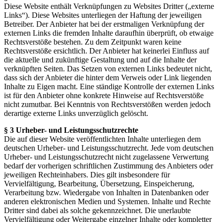
Diese Website enthält Verknüpfungen zu Websites Dritter („externe
Links“). Diese Websites unterliegen der Haftung der jeweiligen
Betreiber. Der Anbieter hat bei der erstmaligen Verknüpfung der
externen Links die fremden Inhalte daraufhin überprüft, ob etwaige
Rechtsverstöße bestehen. Zu dem Zeitpunkt waren keine
Rechtsverstöße ersichtlich. Der Anbieter hat keinerlei Einfluss auf
die aktuelle und zukünftige Gestaltung und auf die Inhalte der
verknüpften Seiten. Das Setzen von externen Links bedeutet nicht,
dass sich der Anbieter die hinter dem Verweis oder Link liegenden
Inhalte zu Eigen macht. Eine ständige Kontrolle der externen Links
ist für den Anbieter ohne konkrete Hinweise auf Rechtsverstöße
nicht zumutbar. Bei Kenntnis von Rechtsverstößen werden jedoch
derartige externe Links unverzüglich gelöscht.
§ 3 Urheber- und Leistungsschutzrechte
Die auf dieser Website veröffentlichten Inhalte unterliegen dem
deutschen Urheber- und Leistungsschutzrecht. Jede vom deutschen
Urheber- und Leistungsschutzrecht nicht zugelassene Verwertung
bedarf der vorherigen schriftlichen Zustimmung des Anbieters oder
jeweiligen Rechteinhabers. Dies gilt insbesondere für
Vervielfältigung, Bearbeitung, Übersetzung, Einspeicherung,
Verarbeitung bzw. Wiedergabe von Inhalten in Datenbanken oder
anderen elektronischen Medien und Systemen. Inhalte und Rechte
Dritter sind dabei als solche gekennzeichnet. Die unerlaubte
Vervielfältigung oder Weitergabe einzelner Inhalte oder kompletter